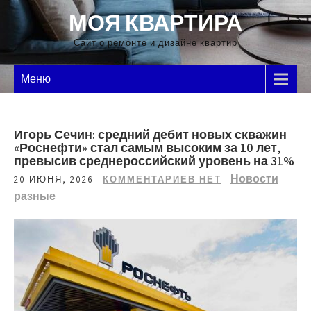
Перейти
МОЯ КВАРТИРА
к
содержимому
Сайт о ремонте и дизайне квартир
Меню
Игорь Сечин: средний дебит новых скважин
«Роснефти» стал самым высоким за 10 лет,
превысив среднероссийский уровень на 31%
Новости
20 ИЮНЯ, 2026
КОММЕНТАРИЕВ НЕТ
разные