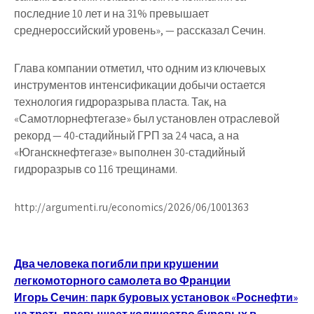
последние 10 лет и на 31% превышает
среднероссийский уровень», — рассказал Сечин.
Глава компании отметил, что одним из ключевых
инструментов интенсификации добычи остается
технология гидроразрыва пласта. Так, на
«Самотлорнефтегазе» был установлен отраслевой
рекорд — 40-стадийный ГРП за 24 часа, а на
«Юганскнефтегазе» выполнен 30-стадийный
гидроразрыв со 116 трещинами.
http://argumenti.ru/economics/2026/06/1001363
Навигация
Два человека погибли при крушении
легкомоторного самолета во Франции
по
Игорь Сечин: парк буровых установок «Роснефти»