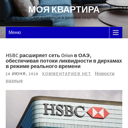
Перейти
МОЯ КВАРТИРА
к
содержимому
Сайт о ремонте и дизайне квартир
Меню
HSBC расширяет сеть Orion в ОАЭ,
обеспечивая потоки ликвидности в дирхамах
в режиме реального времени
Новости
24 ИЮНЯ, 2026
КОММЕНТАРИЕВ НЕТ
разные