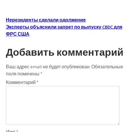
Навигация
Нерезиденты сделали одолжение
Эксперты объяснили запрет по выпуску CBDC для
по
ФРС США
записям
Добавить комментарий
Ваш адрес email не будет опубликован.
Обязательные
поля помечены
*
Комментарий
*
Имя
*