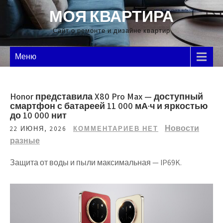
Перейти
МОЯ КВАРТИРА
к
содержимому
Сайт о ремонте и дизайне квартир
Меню
Honor представила X80 Pro Max — доступный
смартфон с батареей 11 000 мА·ч и яркостью
до 10 000 нит
Новости
22 ИЮНЯ, 2026
КОММЕНТАРИЕВ НЕТ
разные
Защита от воды и пыли максимальная — IP69K.