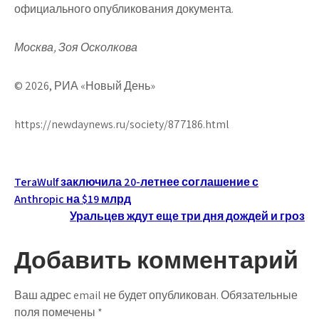
официального опубликования документа.
Москва, Зоя Осколкова
© 2026, РИА «Новый День»
https://newdaynews.ru/society/877186.html
Навигация
TeraWulf заключила 20-летнее соглашение с
Anthropic на $19 млрд
по
Уральцев ждут еще три дня дождей и гроз
записям
Добавить комментарий
Ваш адрес email не будет опубликован.
Обязательные
поля помечены
*