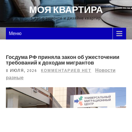
Перейти
МОЯ КВАРТИРА
к
содержимому
Сайт о ремонте и дизайне квартир
Меню
Госдума РФ приняла закон об ужесточении
требований к доходам мигрантов
Новости
8 ИЮЛЯ, 2026
КОММЕНТАРИЕВ НЕТ
разные