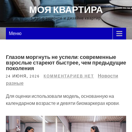
Перейти
МОЯ КВАРТИРА
к
содержимому
Сайт о ремонте и дизайне квартир
Меню
Глазом моргнуть не успели: современные
взрослые стареют быстрее, чем предыдущие
поколения
Новости
24 ИЮНЯ, 2026
КОММЕНТАРИЕВ НЕТ
разные
Для оценки использовали модель, основанную на
календарном возрасте и девяти биомаркерах крови.