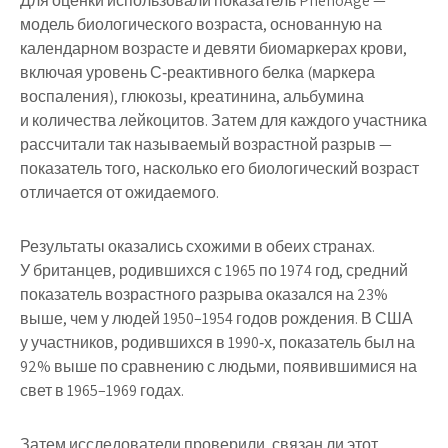
Для оценки использовали показатель PhenoAge —
модель биологического возраста, основанную на
календарном возрасте и девяти биомаркерах крови,
включая уровень С‑реактивного белка (маркера
воспаления), глюкозы, креатинина, альбумина
и количества лейкоцитов. Затем для каждого участника
рассчитали так называемый возрастной разрыв —
показатель того, насколько его биологический возраст
отличается от ожидаемого.
Результаты оказались схожими в обеих странах.
У британцев, родившихся с 1965 по 1974 год, средний
показатель возрастного разрыва оказался на 23%
выше, чем у людей 1950–1954 годов рождения. В США
у участников, родившихся в 1990‑х, показатель был на
92% выше по сравнению с людьми, появившимися на
свет в 1965–1969 годах.
Затем исследователи проверили, связан ли этот