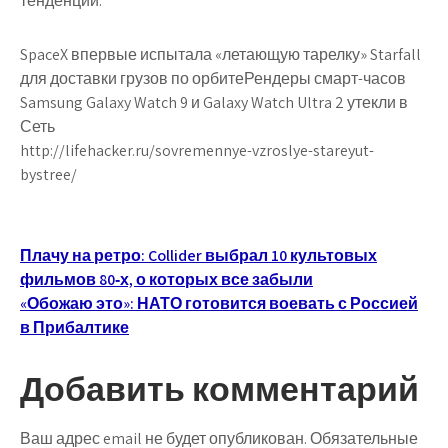
тенденции.
SpaceX впервые испытала «летающую тарелку» Starfall
для доставки грузов по орбитеРендеры смарт-часов
Samsung Galaxy Watch 9 и Galaxy Watch Ultra 2 утекли в
Сеть
http://lifehacker.ru/sovremennye-vzroslye-stareyut-
bystree/
Навигация
Плачу на ретро: Collider выбрал 10 культовых
фильмов 80‑х, о которых все забыли
по
«Обожаю это»: НАТО готовится воевать с Россией
записям
в Прибалтике
Добавить комментарий
Ваш адрес email не будет опубликован.
Обязательные