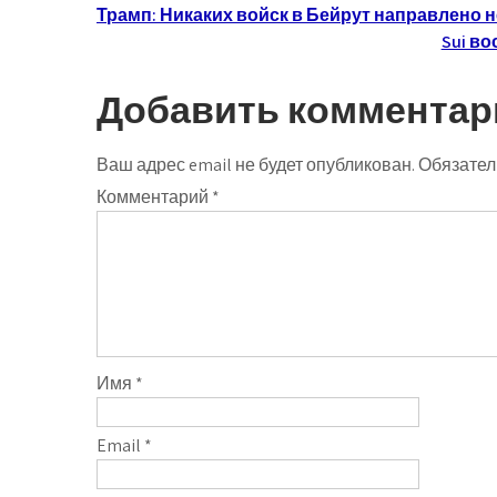
Навигация
Трамп: Никаких войск в Бейрут направлено 
Sui во
по
записям
Добавить комментар
Ваш адрес email не будет опубликован.
Обязател
Комментарий
*
Имя
*
Email
*