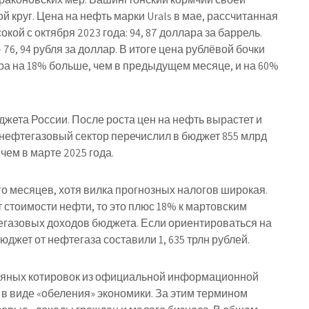
 круг. Цена на нефть марки Urals в мае, рассчитанная
ой с октября 2023 года: 94, 87 доллара за баррель.
6, 94 рубля за доллар. В итоге цена рублёвой бочки
ра на 18% больше, чем в предыдущем месяце, и на 60%
жета России. После роста цен на нефть вырастет и
 нефтегазовый сектор перечислил в бюджет 855 млрд
чем в марте 2025 года.
о месяцев, хотя вилка прогнозных налогов широкая.
стоимости нефти, то это плюс 18% к мартовским
тегазовых доходов бюджета. Если ориентироваться на
юджет от нефтегаза составили 1, 635 трлн рублей.
ефтяных котировок из официальной информационной
в виде «обеления» экономики. За этим термином