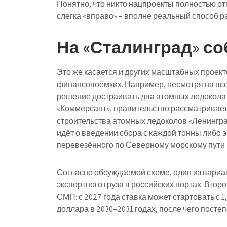
Понятно, что никто нацпроекты полностью отм
слегка «вправо» – вполне реальный способ р
На «Сталинград» с
Это же касается и других масштабных проек
финансовоёмких. Например, несмотря на все
решение достраивать два атомных ледокола 
«Коммерсант», правительство рассматривае
строительства атомных ледоколов «Ленинград
идёт о введении сбора с каждой тонны либо э
перевезённого по Северному морскому пути 
Согласно обсуждаемой схеме, один из вариан
экспортного груза в российских портах. Втор
СМП: с 2027 года ставка может стартовать с 1,
доллара в 2030–2031 годах, после чего постеп