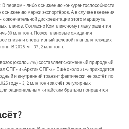
х. В первом – либо к снижению конкурентоспособности
 к снижению маржи экспортёров. А в случае введения
 к окончательной дискредитации этого маршрута.
зных планов. Согласно Комплексному плану развития
тичь 80 млн тонн. Позже плановые ожидания
вовсе снизили оперативный целевой план для текущих
онн. В 2025-м – 37, 2 млн тонн.
евозок (около 57%) составляет сжиженный природный
мал СПГ» и «Арктик СПГ-2». Ещё около 21% приходится
дный и внутренний транзит фактически не растёт: по
 2025 году – 3, 2 млн тонн за счёт регулярных
яд ли рациональным китайским братьям понравится
асёт?
 драконовских мер. Вашингтонский кормчий своей