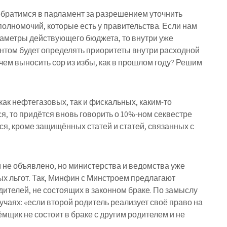
обратимся в парламент за разрешением уточнить
олномочий, которые есть у правительства. Если нам
аметры действующего бюджета, то внутри уже
нтом будет определять приоритеты внутри расходной
зачем выносить сор из избы, как в прошлом году? Решим
как нефтегазовых, так и фискальных, каким-то
, то придётся вновь говорить о 10%-ном секвестре
я, кроме защищённых статей и статей, связанных с
м не объявлено, но министерства и ведомства уже
ых льгот. Так, Минфин с Минстроем предлагают
дителей, не состоящих в законном браке. По замыслу
учаях: «если второй родитель реализует своё право на
ёмщик не состоит в браке с другим родителем и не