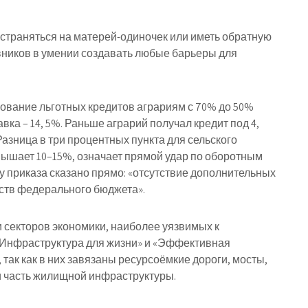
остраняться на матерей-одиночек или иметь обратную
вников в умении создавать любые барьеры для
ование льготных кредитов аграриям с 70% до 50%
вка – 14, 5%. Раньше аграрий получал кредит под 4,
Разница в три процентных пункта для сельского
вышает 10–15%, означает прямой удар по оборотным
ту приказа сказано прямо: «отсутствие дополнительных
ств федерального бюджета».
 секторов экономики, наиболее уязвимых к
Инфраструктура для жизни» и «Эффективная
так как в них завязаны ресурсоёмкие дороги, мосты,
и часть жилищной инфраструктуры.