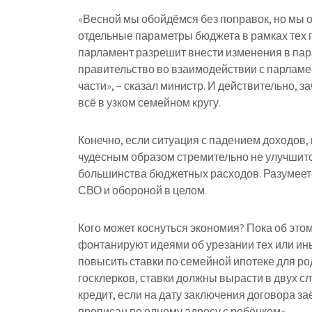
«Весной мы обойдёмся без поправок, но мы 
отдельные параметры бюджета в рамках тех п
парламент разрешит внести изменения в пар
правительство во взаимодействии с парламе
части», – сказал министр. И действительно, 
всё в узком семейном кругу.
Конечно, если ситуация с падением доходов, 
чудесным образом стремительно не улучшится
большинства бюджетных расходов. Разумеетс
СВО и обороной в целом.
Кого может коснуться экономия? Пока об это
фонтанируют идеями об урезании тех или ин
повысить ставки по семейной ипотеке для ро
госклерков, ставки должны вырасти в двух сл
кредит, если на дату заключения договора за
прописан по одному адресу с ребёнком».