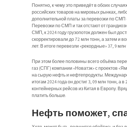
Понятно, к чему это приведёт в обоих случая
российских товаров на мировых рынках, либо
дополнительной платы за перевозки по СМП –
Перевозки по СМП и так отстают от грандио
СМП, к 2024 году грузопоток должен был дос
скорректировали до 72 млн тонн, а затем и 
лет. В итоге перевезли «рекордные» 37, 9 млн т
При этом более половины всего объёма пер
газ (СПГ) компании «Новатэк» с проектов «Я
на сырую нефть и нефтепродукты. Междунаро
итогам 2024 года он достиг 3, 09 млн тонн, а в
контейнерных рейсов из Китая в Европу. Вр
платить больше.
Нефть поможет, сп
Хотя, может быть, получится обойтись и без