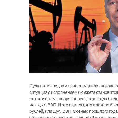
Судя по последним новостям из финансово-э
ситуация с исполнением бюджета становитс
что по итогам января–апреля этого года бюдж
или 2,5% ВВП. И это при том, что в законе б
рублей, или 1,6% ВВП. Осенью прошлого год
сбалансированности» главного финансового