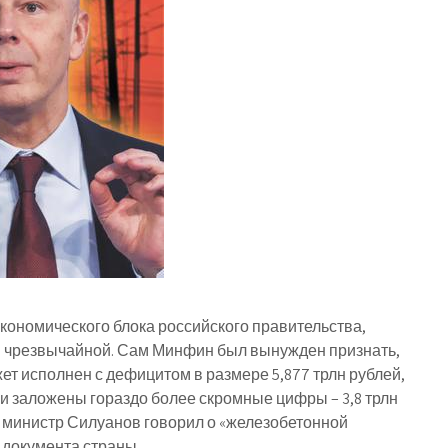
кономического блока российского правительства,
я чрезвычайной. Сам Минфин был вынужден признать,
ет исполнен с дефицитом в размере 5,877 трлн рублей,
ыли заложены гораздо более скромные цифры – 3,8 трлн
а министр Силуанов говорил о «железобетонной
 документа страны.