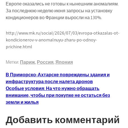
Европе оказались не готовы к нынешним аномалиям.
За последнюю неделю июня запросы на установку
кондиционеров во Франции выросли на 130%.
http://www.mk.ru/social/2026/07/03/evropa-otkazalas-ot-
kondicionerov-v-anomalnuyu-zharu-po-odnoy-
prichine.html
Метки:
Париж
,
Россия
,
Япония
Навигация
В Приморско-Ахтарске повреждены здания и
инфраструктура после налета дронов
по
Особые условия: На что нужно обращать
записям
внимание, чтобы при покупке не остаться без
земли и жилья
Добавить комментарий