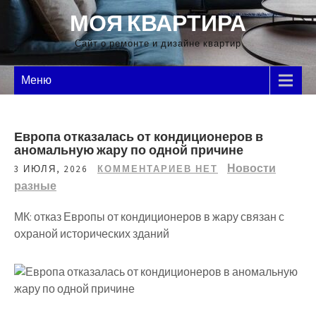
Перейти
МОЯ КВАРТИРА
к
содержимому
Сайт о ремонте и дизайне квартир
Меню
Европа отказалась от кондиционеров в
аномальную жару по одной причине
Новости
3 ИЮЛЯ, 2026
КОММЕНТАРИЕВ НЕТ
разные
МК: отказ Европы от кондиционеров в жару связан с
охраной исторических зданий