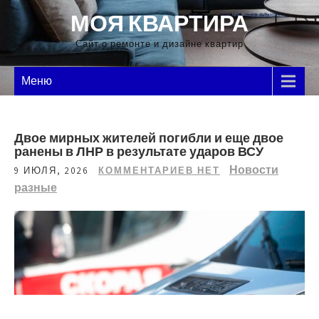
Перейти
МОЯ КВАРТИРА
к
содержимому
Сайт о ремонте и дизайне квартир
Меню
Двое мирных жителей погибли и еще двое
ранены в ЛНР в результате ударов ВСУ
Новости
9 ИЮЛЯ, 2026
КОММЕНТАРИЕВ НЕТ
разные