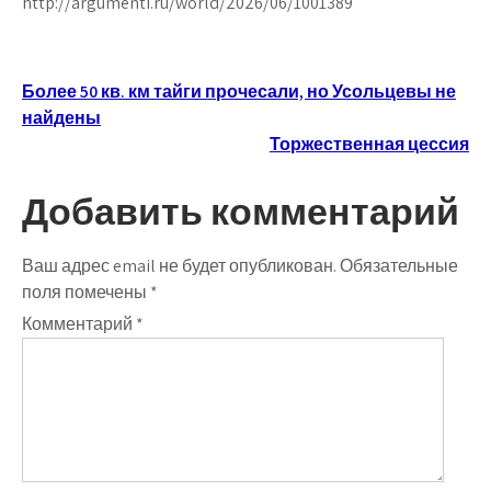
http://argumenti.ru/world/2026/06/1001389
Навигация
Более 50 кв. км тайги прочесали, но Усольцевы не
найдены
по
Торжественная цессия
записям
Добавить комментарий
Ваш адрес email не будет опубликован.
Обязательные
поля помечены
*
Комментарий
*