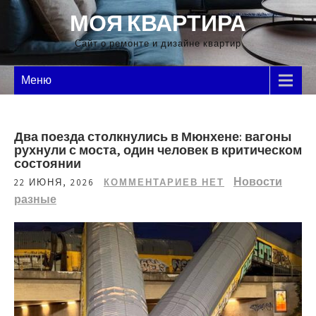
Перейти
МОЯ КВАРТИРА
к
содержимому
Сайт о ремонте и дизайне квартир
Меню
Два поезда столкнулись в Мюнхене: вагоны
рухнули с моста, один человек в критическом
состоянии
Новости
22 ИЮНЯ, 2026
КОММЕНТАРИЕВ НЕТ
разные