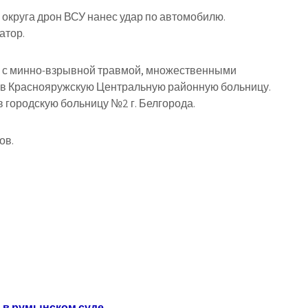
округа дрон ВСУ нанес удар по автомобилю.
атор.
и с минно-взрывной травмой, множественными
и в Краснояружскую Центральную районную больницу.
 городскую больницу №2 г. Белгорода.
ов.
а в румынском суде