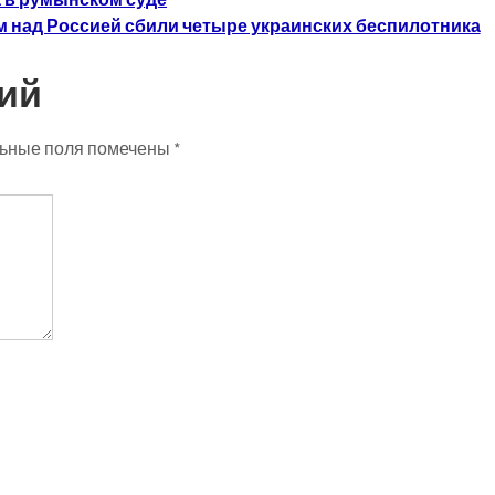
м над Россией сбили четыре украинских беспилотника
ий
ьные поля помечены
*