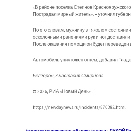
«В районе поселка Степное Краснояружского 
Пострадал мирный житель», – уточнил губерн
По его словам, мужчину в тяжелом состояни
осколочными ранениями рук и ног доставил
После оказания помощи он будет переведен в
Автомобиль уничтожен огнем, добавил Гладк
Белгород, Анастасия Смирнова
© 2026, РИА «Новый День»
https://newdaynews.ru/incidents/870382.html
Agerpres рассказало об иске «дочки» ЛУКОЙЛ