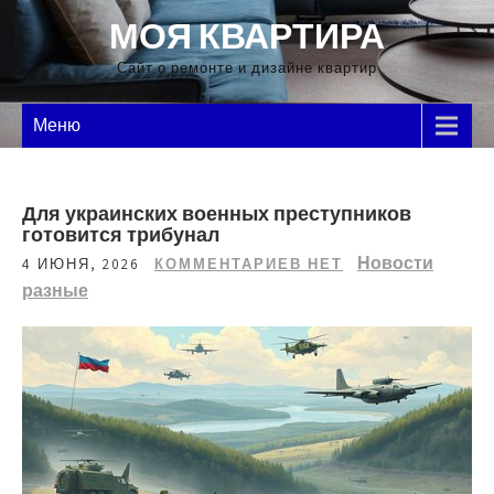
Перейти
МОЯ КВАРТИРА
к
содержимому
Сайт о ремонте и дизайне квартир
Меню
Для украинских военных преступников
готовится трибунал
Новости
4 ИЮНЯ, 2026
КОММЕНТАРИЕВ НЕТ
разные