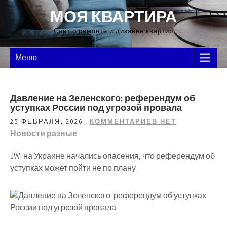
Перейти
МОЯ КВАРТИРА
к
содержимому
Сайт о ремонте и дизайне квартир
Меню
Давление на Зеленского: референдум об
уступках России под угрозой провала
25 ФЕВРАЛЯ, 2026
КОММЕНТАРИЕВ НЕТ
Новости разные
JW: на Украине начались опасения, что референдум об
уступках может пойти не по плану