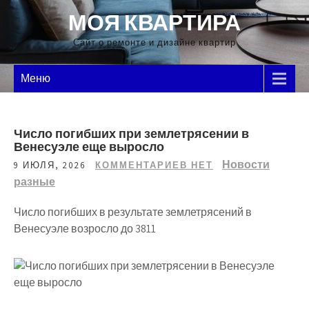
Перейти
МОЯ КВАРТИРА
к
содержимому
Сайт о ремонте и дизайне квартир
Меню
Число погибших при землетрясении в
Венесуэле еще выросло
Новости
9 ИЮЛЯ, 2026
КОММЕНТАРИЕВ НЕТ
разные
Число погибших в результате землетрясений в
Венесуэле возросло до 3811