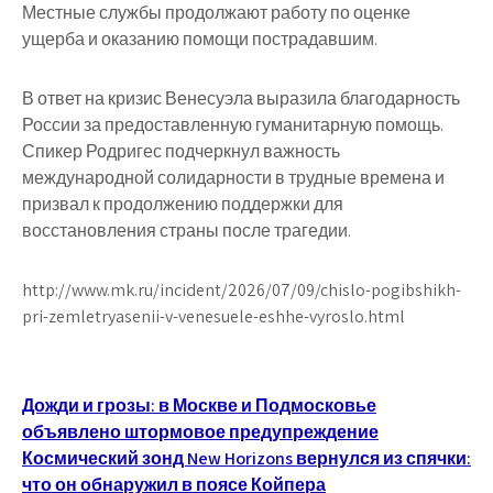
Местные службы продолжают работу по оценке
ущерба и оказанию помощи пострадавшим.
В ответ на кризис Венесуэла выразила благодарность
России за предоставленную гуманитарную помощь.
Спикер Родригес подчеркнул важность
международной солидарности в трудные времена и
призвал к продолжению поддержки для
восстановления страны после трагедии.
http://www.mk.ru/incident/2026/07/09/chislo-pogibshikh-
pri-zemletryasenii-v-venesuele-eshhe-vyroslo.html
Навигация
Дожди и грозы: в Москве и Подмосковье
объявлено штормовое предупреждение
по
Космический зонд New Horizons вернулся из спячки:
что он обнаружил в поясе Койпера