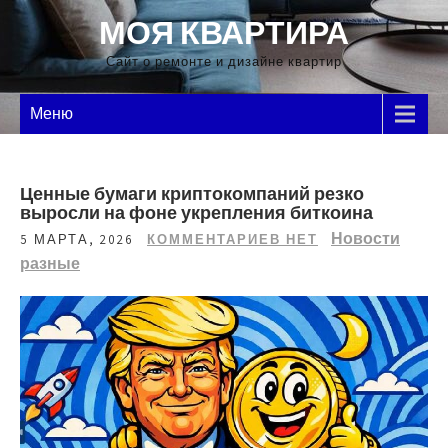
Перейти
МОЯ КВАРТИРА
к
содержимому
Сайт о ремонте и дизайне квартир
Меню
Ценные бумаги криптокомпаний резко
выросли на фоне укрепления биткоина
Новости
5 МАРТА, 2026
КОММЕНТАРИЕВ НЕТ
разные