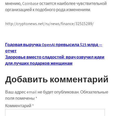
мнению, Coinbase остается наиболее чувствительной
организацией к подобного рода изменениям.
http://cryptonews.net/ru/news/finance/32515289/
Навигация
Годовая выручка OpenAI превысила $25 млрд —
отчет
по
Здоровье вместо сладостей: врач озвучил идеи
записям
для лучших подарков женщинам
Добавить комментарий
Ваш адрес email не будет опубликован.
Обязательные
поля помечены
*
Комментарий
*