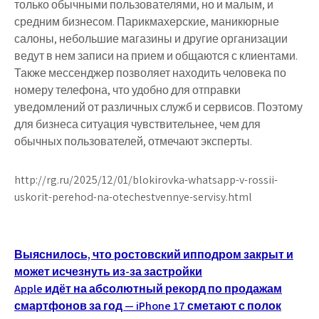
только обычными пользователями, но и малым, и
средним бизнесом. Парикмахерские, маникюрные
салоны, небольшие магазины и другие организации
ведут в нем записи на прием и общаются с клиентами.
Также мессенджер позволяет находить человека по
номеру телефона, что удобно для отправки
уведомлений от различных служб и сервисов. Поэтому
для бизнеса ситуация чувствительнее, чем для
обычных пользователей, отмечают эксперты.
http://rg.ru/2025/12/01/blokirovka-whatsapp-v-rossii-
uskorit-perehod-na-otechestvennye-servisy.html
Навигация
Выяснилось, что ростовский ипподром закрыт и
может исчезнуть из-за застройки
по
Apple идёт на абсолютный рекорд по продажам
записям
смартфонов за год — iPhone 17 сметают с полок