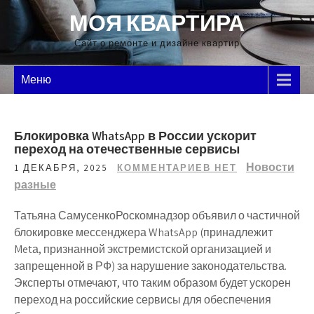
Перейти
МОЯ КВАРТИРА
к
содержимому
Сайт о ремонте и дизайне квартир
Меню
Блокировка WhatsApp в России ускорит
переход на отечественные сервисы
Новости
1 ДЕКАБРЯ, 2025
КОММЕНТАРИЕВ НЕТ
разные
Татьяна СамусенкоРоскомнадзор объявил о частичной
блокировке мессенджера WhatsApp (принадлежит
Metа, признанной экстремистской организацией и
запрещенной в РФ) за нарушение законодательства.
Эксперты отмечают, что таким образом будет ускорен
переход на российские сервисы для обеспечения