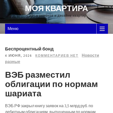
Перейти
МОЯ КВАРТИРА
к
содержимому
Сайт о ремонте и дизайне квартир
Меню
Беспроцентный бонд
Новости
4 ИЮНЯ, 2026
КОММЕНТАРИЕВ НЕТ
разные
ВЭБ разместил
облигации по нормам
шариата
ВЭБ.РФ закрыл книгу заявок на 3,5 млрд руб. по
дебютным облигациям, выпущенным по нормам