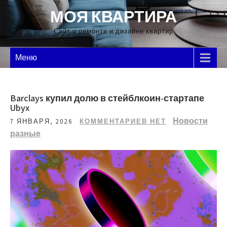
Перейти
МОЯ КВАРТИРА
к
содержимому
Сайт о ремонте и дизайне квартир
Меню
Barclays купил долю в стейблкоин-стартапе
Ubyx
Новости
7 ЯНВАРЯ, 2026
КОММЕНТАРИЕВ НЕТ
разные