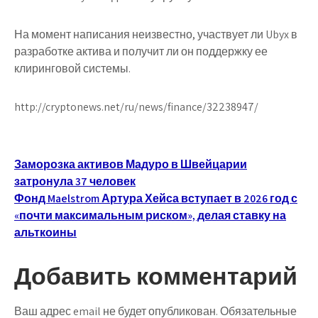
На момент написания неизвестно, участвует ли Ubyx в
разработке актива и получит ли он поддержку ее
клиринговой системы.
http://cryptonews.net/ru/news/finance/32238947/
Навигация
Заморозка активов Мадуро в Швейцарии
затронула 37 человек
по
Фонд Maelstrom Артура Хейса вступает в 2026 год с
записям
«почти максимальным риском», делая ставку на
альткоины
Добавить комментарий
Ваш адрес email не будет опубликован.
Обязательные