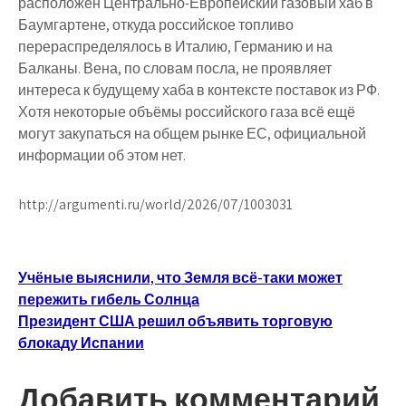
расположен Центрально-Европейский газовый хаб в
Баумгартене, откуда российское топливо
перераспределялось в Италию, Германию и на
Балканы. Вена, по словам посла, не проявляет
интереса к будущему хаба в контексте поставок из РФ.
Хотя некоторые объёмы российского газа всё ещё
могут закупаться на общем рынке ЕС, официальной
информации об этом нет.
http://argumenti.ru/world/2026/07/1003031
Навигация
Учёные выяснили, что Земля всё-таки может
пережить гибель Солнца
по
Президент США решил объявить торговую
записям
блокаду Испании
Добавить комментарий