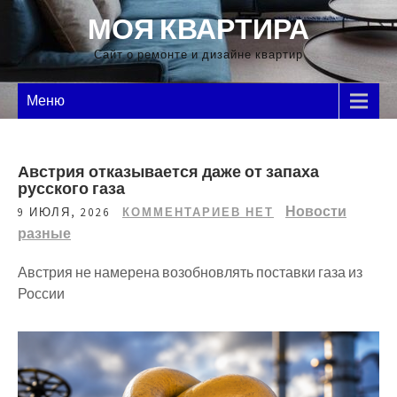
Перейти
МОЯ КВАРТИРА
к
содержимому
Сайт о ремонте и дизайне квартир
Меню
Австрия отказывается даже от запаха
русского газа
Новости
9 ИЮЛЯ, 2026
КОММЕНТАРИЕВ НЕТ
разные
Австрия не намерена возобновлять поставки газа из
России