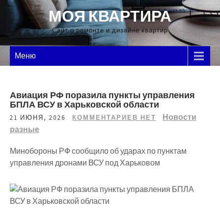
Перейти
МОЯ КВАРТИРА
к
содержимому
Сайт о ремонте и дизайне квартир
Меню
Авиация РФ поразила пункты управления
БПЛА ВСУ в Харьковской области
Новости
21 ИЮНЯ, 2026
КОММЕНТАРИЕВ НЕТ
разные
Минобороны РФ сообщило об ударах по пунктам
управления дронами ВСУ под Харьковом