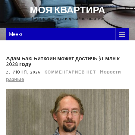
Перейти
МОЯ КВАРТИРА
к
содержимому
Сайт о ремонте и дизайне квартир
Меню
Адам Бэк: Биткоин может достичь $1 млн к
2028 году
Новости
25 ИЮНЯ, 2026
КОММЕНТАРИЕВ НЕТ
разные