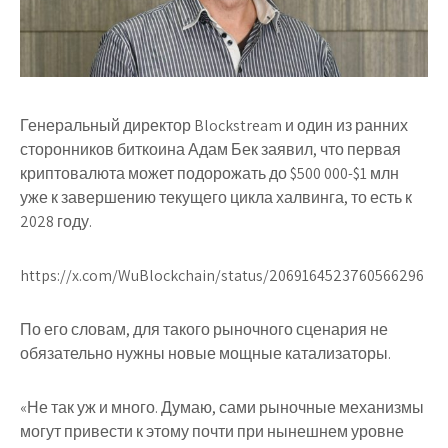
Генеральный директор Blockstream и один из ранних
сторонников биткоина Адам Бек заявил, что первая
криптовалюта может подорожать до $500 000-$1 млн
уже к завершению текущего цикла халвинга, то есть к
2028 году.
https://x.com/WuBlockchain/status/2069164523760566296
По его словам, для такого рыночного сценария не
обязательно нужны новые мощные катализаторы.
«Не так уж и много. Думаю, сами рыночные механизмы
могут привести к этому почти при нынешнем уровне