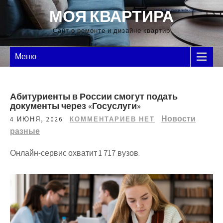
Перейти
МОЯ КВАРТИРА
к
содержимому
Сайт о ремонте и дизайне квартир
Меню
Абитуриенты в России смогут подать
документы через «Госуслуги»
Новости
4 ИЮНЯ, 2026
КОММЕНТАРИЕВ НЕТ
разные
Онлайн-сервис охватит 1 717 вузов.