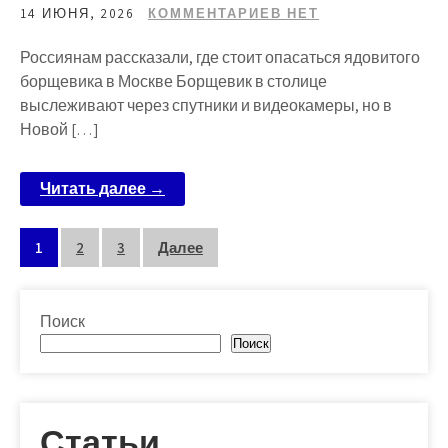
14 ИЮНЯ, 2026
КОММЕНТАРИЕВ НЕТ
Россиянам рассказали, где стоит опасаться ядовитого
борщевика в Москве Борщевик в столице
выслеживают через спутники и видеокамеры, но в
Новой […]
Читать далее →
Пагинация
1
2
3
Далее
записей
Поиск
Поиск
Статьи