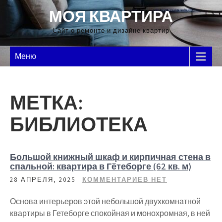
Перейти
МОЯ КВАРТИРА
к
содержимому
Сайт о ремонте и дизайне квартир
Меню
МЕТКА:
БИБЛИОТЕКА
Большой книжный шкаф и кирпичная стена в
спальной: квартира в Гётеборге (62 кв. м)
28 АПРЕЛЯ, 2025
КОММЕНТАРИЕВ НЕТ
Основа интерьеров этой небольшой двухкомнатной
квартиры в Гетеборге спокойная и монохромная, в ней