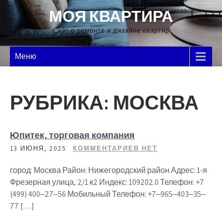
Перейти
МОЯ КВАРТИРА
к
содержимому
Сайт о ремонте и дизайне квартир
Меню
РУБРИКА:
МОСКВА
Юпитек, торговая компания
13 ИЮНЯ, 2025
КОММЕНТАРИЕВ НЕТ
город: Москва Район: Нижегородский район Адрес: 1-я
Фрезерная улица, 2/1 к2 Индекс: 109202.0 Телефон: +7
(499) 400‒27‒56 Мобильный Телефон: +7‒965‒403‒35‒
77 […]