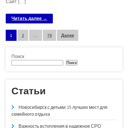
Сайт: […]
Читать далее →
Пагинация
1
2
…
79
Далее
записей
Поиск
Поиск
Статьи
Новосибирск с детьми: 15 лучших мест для
семейного отдыха
Важность вступления в надежное СРО